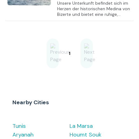
Unsere Unterkunft befindet sich im
Herzen der historischen Medina von
Bizerte und bietet eine ruhige,
inspirierende Arbeitsumgebung mit
mediterranem Flair. Die Zimmer sind
großzügig geschnitten, verfügen
über private Badezimmer und
bieten viel natürliches Licht – ideal
für konzentriertes Arbeiten. Ein
besonderes Highlight ist die
1
Dachterrasse mit Meerblick, die als
gemeinsamer Workspace genutzt
werden kann. Hier können Gäste in
entspannter Atmosphäre mit
stabilem High-Speed-WLAN
arbeiten, kreati
Nearby Cities
Tunis
La Marsa
Aryanah
Houmt Souk