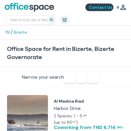
Contact Us
/
TN
Bizerte
Office Space for Rent in Bizerte, Bizerte
Governorate
Narrow your search
Al Madina Riad
Harbor Drive
2 Spaces
, 1 - 5
ppl
(
up to 80
)
SF
Coworking
from TND 6,714
/MO